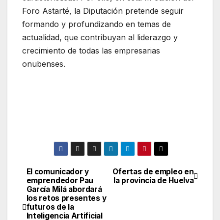
Foro Astarté, la Diputación pretende seguir
formando y profundizando en temas de
actualidad, que contribuyan al liderazgo y
crecimiento de todas las empresarias
onubenses.
El comunicador y
Ofertas de empleo en
Navegación
emprendedor Pau
la provincia de Huelva
García Milá abordará
de
los retos presentes y
futuros de la
entradas
Inteligencia Artificial