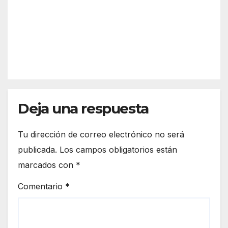
n?
arta
Así
refor
funci
zar
REDACC
ona
más
IÓN
el
la
espa
front
cio
era
euro
de
peo
Deja una respuesta
Ceut
a
Tu dirección de correo electrónico no será
publicada.
Los campos obligatorios están
marcados con
*
Comentario
*