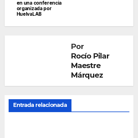
en una conferencia
organizada por
HuelvaLAB
Por
Rocío Pilar
Maestre
Márquez
Entrada relacionada
SOCIEDAD
Mue
re
una
AGO 5,
age