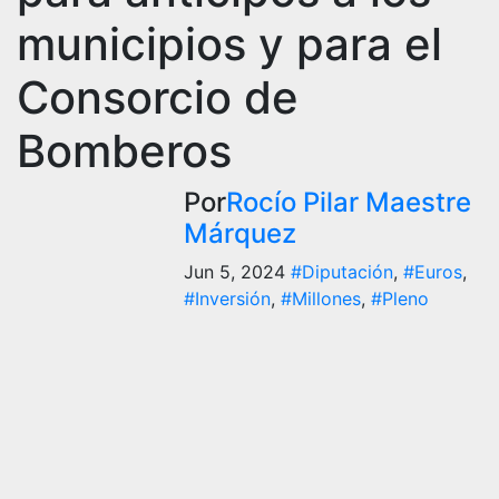
municipios y para el
Consorcio de
Bomberos
Por
Rocío Pilar Maestre
Márquez
Jun 5, 2024
#Diputación
,
#Euros
,
#Inversión
,
#Millones
,
#Pleno