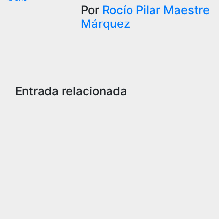
entradas
Por
Rocío Pilar Maestre
Márquez
Entrada relacionada
SOCIEDAD
Muere
una
agente
de la
Guardia
Civil
tras ser
tiroteada