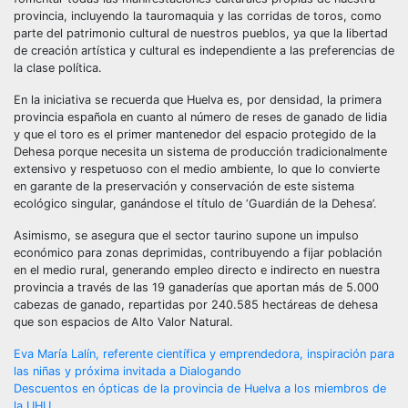
provincia, incluyendo la tauromaquia y las corridas de toros, como
parte del patrimonio cultural de nuestros pueblos, ya que la libertad
de creación artística y cultural es independiente a las preferencias de
la clase política.
En la iniciativa se recuerda que Huelva es, por densidad, la primera
provincia española en cuanto al número de reses de ganado de lidia
y que el toro es el primer mantenedor del espacio protegido de la
Dehesa porque necesita un sistema de producción tradicionalmente
extensivo y respetuoso con el medio ambiente, lo que lo convierte
en garante de la preservación y conservación de este sistema
ecológico singular, ganándose el título de ‘Guardián de la Dehesa’.
Asimismo, se asegura que el sector taurino supone un impulso
económico para zonas deprimidas, contribuyendo a fijar población
en el medio rural, generando empleo directo e indirecto en nuestra
provincia a través de las 19 ganaderías que aportan más de 5.000
cabezas de ganado, repartidas por 240.585 hectáreas de dehesa
que son espacios de Alto Valor Natural.
Navegación
Eva María Lalín, referente científica y emprendedora, inspiración para
las niñas y próxima invitada a Dialogando
de
Descuentos en ópticas de la provincia de Huelva a los miembros de
la UHU