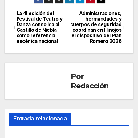
La 41 edición del
Administraciones,
Navegación
Festival de Teatro y
hermandades y
Danza consolida al
cuerpos de seguridad
de
Castillo de Niebla
coordinan en Hinojos
como referencia
el dispositivo del Plan
entradas
escénica nacional
Romero 2026
Por
Redacción
CONDADO
Entrada relacionada
PALOS
La
Virg