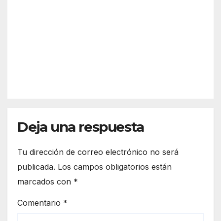
to, el
AGO 5,
dos
quin
2026
ince
to
ndio
en
s
ape
REDACC
fore
nas
IÓN
stale
15
s en
días
Mog
uer y
Luce
Deja una respuesta
na
del
Tu dirección de correo electrónico no será
Puer
publicada.
Los campos obligatorios están
to
marcados con
*
Comentario
*