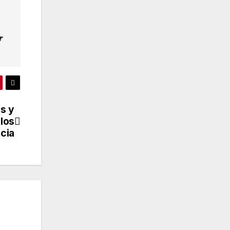
r
s y
 los
ncia