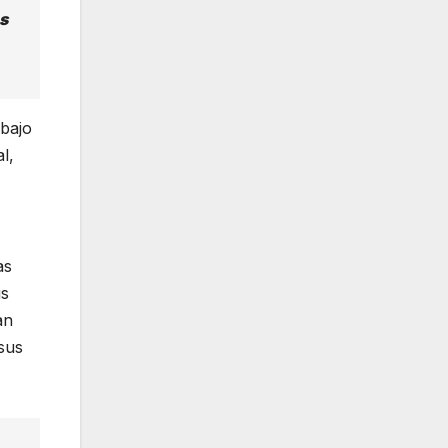
as
abajo
l,
as
us
an
 sus