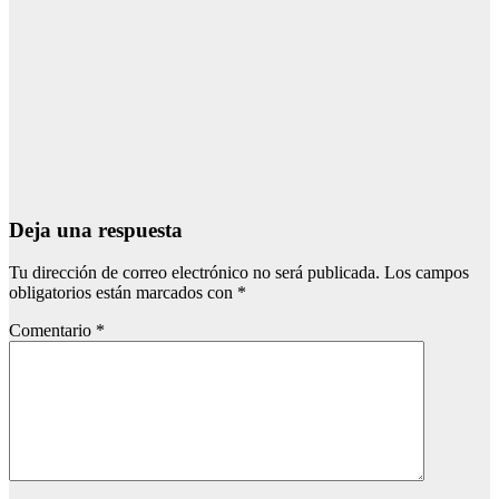
¿Qué es
Schengen? Así
funciona el
espacio
europeo
Ago 5, 2026
Redacción
Deja una respuesta
Tu dirección de correo electrónico no será publicada.
Los campos
obligatorios están marcados con
*
Comentario
*