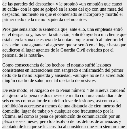
de las paredes del despacho» y le propinó «un empujón que causó
su caída» con la que se golpeó en la zona del ojo con una mesa del
despacho, momento en que el condenado se incorporó y mordió el
primer dedo de la mano izquierda del notario».
Prosigue señalando la sentencia que, ante ello, una empleada entró
en el despacho y, tras ver la situación, solicitó ayuda a un cliente que
estaba en la zona de espera de la notaría «que acudió al interior del
despacho para aguantar al agresor, que se sentó en el lugar hasta que
acudieron al lugar agentes de la Guardia Civil avisados por el
personal de la notaría».
Como consecuencia de los hechos, el notario sufrió lesiones
consistentes en laceraciones con sangrado e inflamación del primer
dedo de la mano izquierda y ansiedad, «aunque no se ha acreditado
ningún cuadro de salud mental o estado depresivo».
De este modo, el Juzgado de lo Penal número 4 de Huelva condenó
al agresor a la pena de dos meses de multa con una cuota diaria de
seis euros como autor de un delito leve de lesiones, así como a la
prohibición acercarse a menos de una distancia de cien metros del
domicilio, lugar de trabajo y cualquier otro frecuentado por la
víctima, así como la pena de prohibición de comunicación por un
plazo de seis meses, pero lo absolvió de los delitos de amenazas y
atentado de los que se le acusaba al considerar que «no siempre que