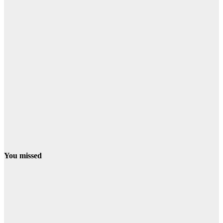
You missed
CONDADO
NIEBLA
El incendio de
Niebla se
inició junto a