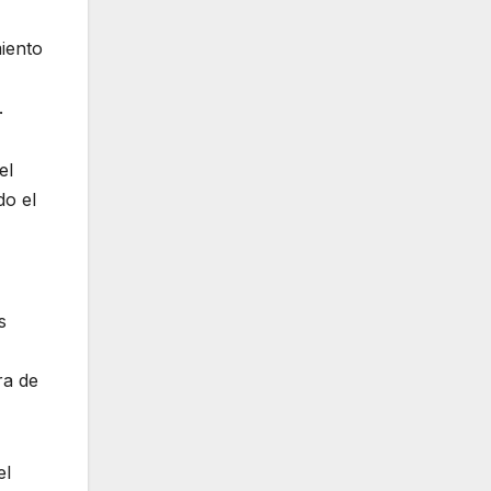
miento
.
el
do el
s
ra de
el