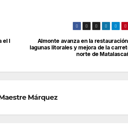
el I
Almonte avanza en la restauración
lagunas litorales y mejora de la carre
norte de Matalasca
r Maestre Márquez
CONDADO
O
LUCENA