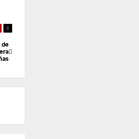
 de
tera
ñas