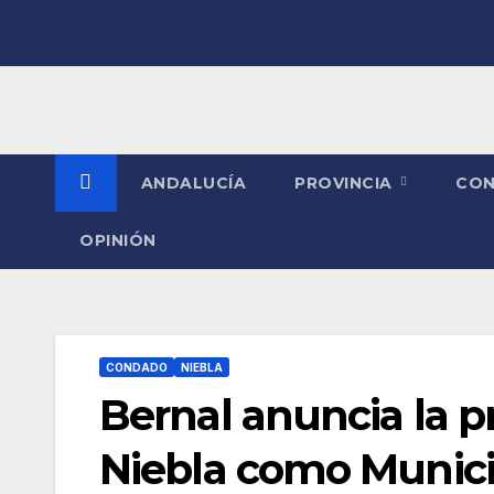
Saltar
al
contenido
ANDALUCÍA
PROVINCIA
CO
OPINIÓN
CONDADO
NIEBLA
Bernal anuncia la p
Niebla como Municip