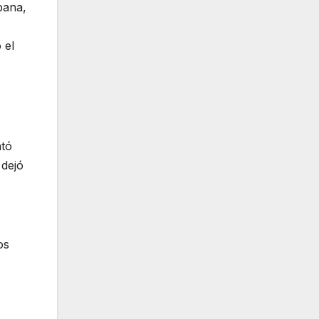
bana,
 el
ntó
 dejó
os