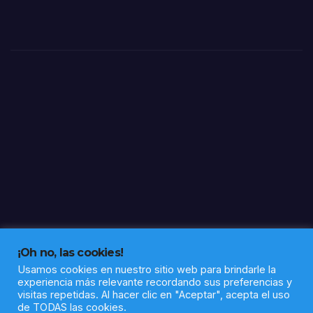
el
segu
bote
rida
llón
d de
la
Com
anda
ncia
y la
Sub
dele
gaci
ón
en
Huel
va
¡Oh no, las cookies!
Usamos cookies en nuestro sitio web para brindarle la
experiencia más relevante recordando sus preferencias y
visitas repetidas. Al hacer clic en "Aceptar", acepta el uso
de TODAS las cookies.