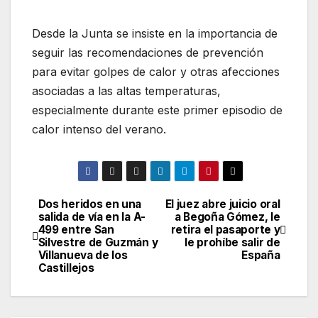
Desde la Junta se insiste en la importancia de
seguir las recomendaciones de prevención
para evitar golpes de calor y otras afecciones
asociadas a las altas temperaturas,
especialmente durante este primer episodio de
calor intenso del verano.
Dos heridos en una
El juez abre juicio oral
Navegación
salida de vía en la A-
a Begoña Gómez, le
499 entre San
retira el pasaporte y
de
Silvestre de Guzmán y
le prohíbe salir de
Villanueva de los
España
entradas
Castillejos