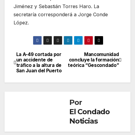
Jiménez y Sebastián Torres Haro. La
secretaría corresponderá a Jorge Conde
López.
La A-49 cortada por
Mancomunidad
Navegación
un accidente de
concluye la formación
tráfico a la altura de
teórica “Gescondado”
de
San Juan del Puerto
entradas
Por
El Condado
Noticias