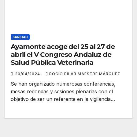
SANIDAD
Ayamonte acoge del 25 al 27 de
abril el V Congreso Andaluz de
Salud Pública Veterinaria
20/04/2024
ROCÍO PILAR MAESTRE MÁRQUEZ
Se han organizado numerosas conferencias,
mesas redondas y sesiones plenarias con el
objetivo de ser un referente en la vigilancia…