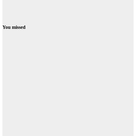
You missed
EL ROCIO
TRASLADO
Carlos
Herrera exalta
la Venida de la
Virgen:
“Almonte,
abre tus
brazos,
porque ya
llega tu
Reina”
06/08/2026
Redacción
CONDADO
PALOS