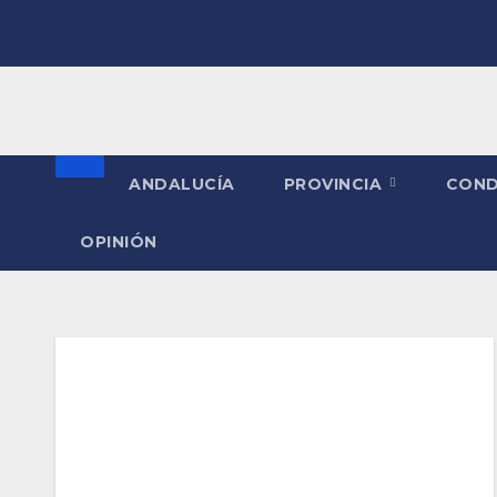
Saltar
al
contenido
ANDALUCÍA
PROVINCIA
CON
OPINIÓN
Etiqueta:
Natación