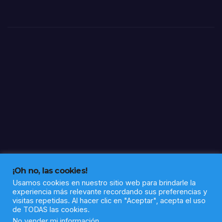
Nilo
este
año
y
elev
a a
17
los
caso
s
¡Oh no, las cookies!
Usamos cookies en nuestro sitio web para brindarle la
experiencia más relevante recordando sus preferencias y
visitas repetidas. Al hacer clic en "Aceptar", acepta el uso
de TODAS las cookies.
Funciona gracias a WordPress
|
Tema: Newsup de
Themeansar
No vender mi información
.