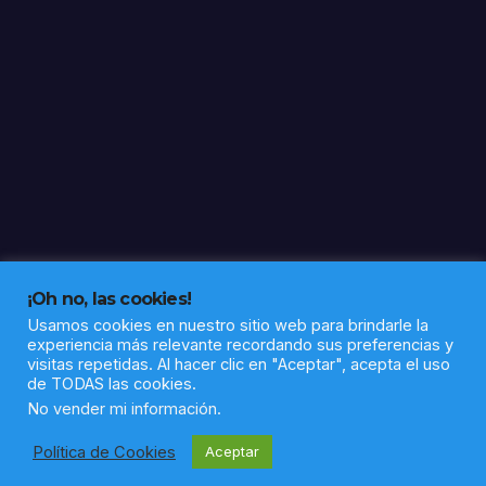
tivos
de
60
itine
rario
s
socio
labor
ales
en la
barri
ada
Alto
¡Oh no, las cookies!
de la
Usamos cookies en nuestro sitio web para brindarle la
experiencia más relevante recordando sus preferencias y
Mes
visitas repetidas. Al hacer clic en "Aceptar", acepta el uso
a
de TODAS las cookies.
Funciona gracias a WordPress
|
Tema: Newsup de
Themeansar
No vender mi información
.
Política de Cookies
Aceptar
Política de privacidad
Aviso legal
Sobre nosotros