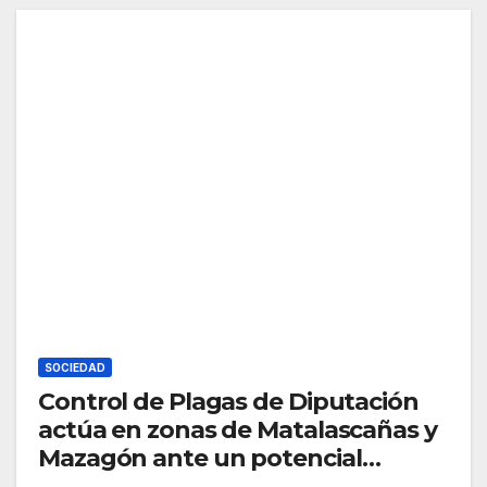
SOCIEDAD
Control de Plagas de Diputación
actúa en zonas de Matalascañas y
Mazagón ante un potencial
incremento de mosquitos