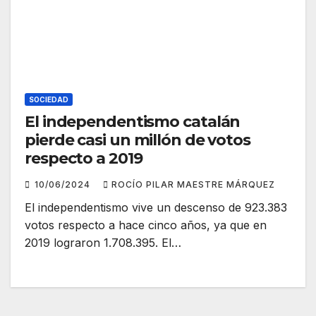
SOCIEDAD
El independentismo catalán
pierde casi un millón de votos
respecto a 2019
10/06/2024
ROCÍO PILAR MAESTRE MÁRQUEZ
El independentismo vive un descenso de 923.383
votos respecto a hace cinco años, ya que en
2019 lograron 1.708.395. El…