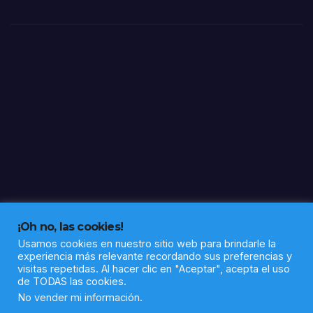
tera
a”
¡Oh no, las cookies!
Usamos cookies en nuestro sitio web para brindarle la
experiencia más relevante recordando sus preferencias y
visitas repetidas. Al hacer clic en "Aceptar", acepta el uso
de TODAS las cookies.
Funciona gracias a WordPress
|
Tema: Newsup de
Themeansar
No vender mi información
.