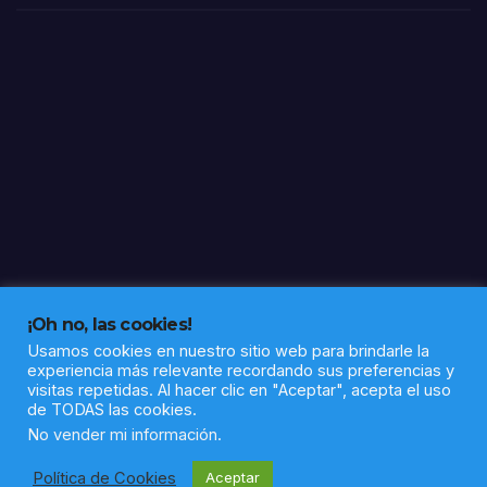
¡Oh no, las cookies!
Usamos cookies en nuestro sitio web para brindarle la
experiencia más relevante recordando sus preferencias y
visitas repetidas. Al hacer clic en "Aceptar", acepta el uso
de TODAS las cookies.
Funciona gracias a WordPress
|
Tema: Newsup de
Themeansar
No vender mi información
.
Política de Cookies
Aceptar
Política de privacidad
Aviso legal
Sobre nosotros