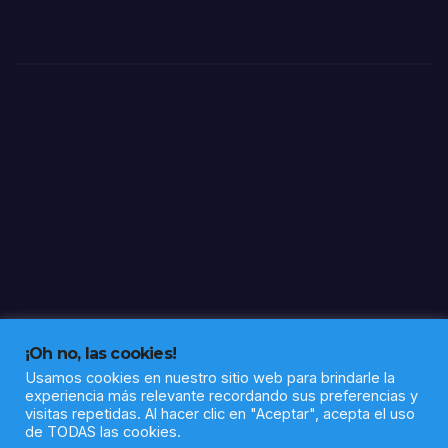
tu
Fron
Rein
tera
a”
¡Oh no, las cookies!
Usamos cookies en nuestro sitio web para brindarle la
experiencia más relevante recordando sus preferencias y
visitas repetidas. Al hacer clic en "Aceptar", acepta el uso
de TODAS las cookies.
Funciona gracias a WordPress
|
Tema: Newsup de
Themeansar