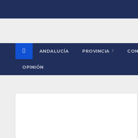
Saltar
al
contenido
ANDALUCÍA
PROVINCIA
CO
OPINIÓN
Etiqueta:
Cupón