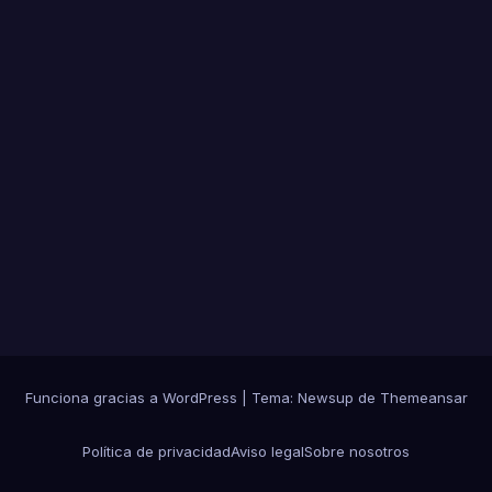
15
días
Funciona gracias a WordPress
|
Tema: Newsup de
Themeansar
Política de privacidad
Aviso legal
Sobre nosotros