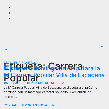
Saltar
al
contenido
Etiqueta:
Carrera
ESCACENA
SOCIEDAD
El próximo domingo se disputará la
IV Carrera Popular Villa de Escacena
Popular
16/10/2023
Rocío Pilar Maestre Márquez
La IV Carrera Popular Villa de Escacena se disputará el próximo
domingo con un marcado carácter solidario. Comienzan los
talleres…
CONDADO
DEPORTES
ESCACENA